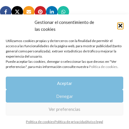
Gestionar el consentimiento de
las cookies
Utilizamos cookies propias y de terceros con la finalidad de permitir el
Copyright 2014-2025
Oshadhi España
.
acceso a las funcionalidades de la página web, para mostrar publicidad (tanto
Todos los derechos reservados.
general como personalizada), extraer estadísticas de tráfico y mejorar la
experiencia del usuario.
Puede aceptar las cookies, denegar o seleccionar las que deseas en "Ver
Política de privacidad
|
Aviso legal
|
Política de cookies
preferencias", para más información consulte nuestra
Política de cookies
.
Aceptar
Denegar
Ver preferencias
Política de cookies
Política de privacidad
Aviso legal