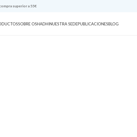
 compra superior a 55€
ODUCTOS
SOBRE OSHADHI
NUESTRA SEDE
PUBLICACIONES
BLOG