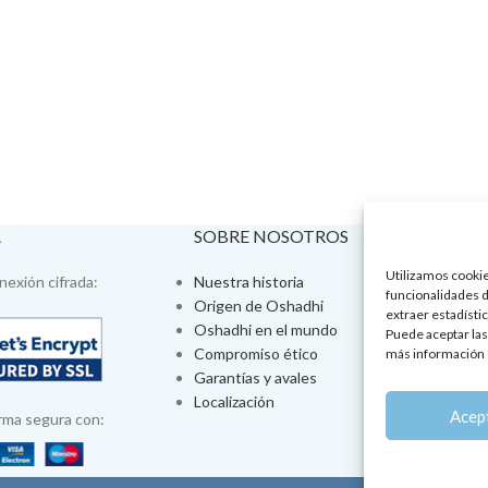
A
SOBRE NOSOTROS
VISÍTA
Utilizamos cookies
exión cifrada:
Nuestra historia
Tienda fís
funcionalidades d
Origen de Oshadhi
Talleres 
extraer estadístic
Oshadhi en el mundo
Tratamien
Puede aceptar las
Compromiso ético
Ayurveda
más información 
Garantías y avales
Jornadas
Localización
Aromatera
Acep
rma segura con: