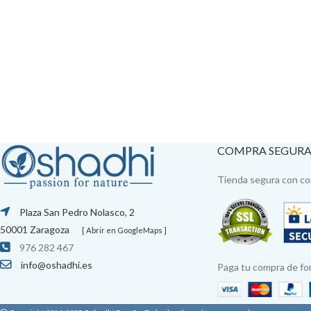
COMPRA SEGUR
Tienda segura con con
Plaza San Pedro Nolasco, 2
50001 Zaragoza
[ Abrir en GoogleMaps ]
976 282 467
info@oshadhi.es
Paga tu compra de fo