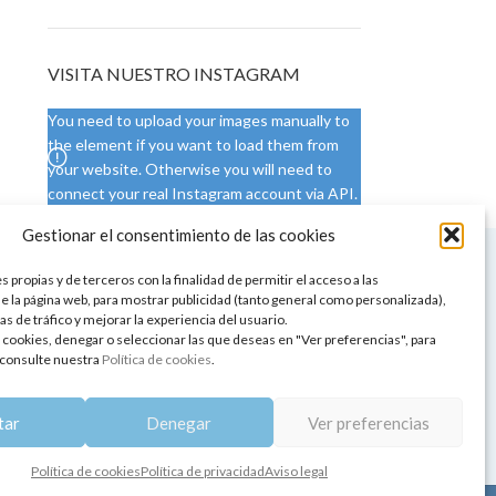
VISITA NUESTRO INSTAGRAM
You need to upload your images manually to
the element if you want to load them from
your website. Otherwise you will need to
connect your real Instagram account via API.
Gestionar el consentimiento de las cookies
 NUESTRA SEDE
CONDICIONES DE USO
 propias y de terceros con la finalidad de permitir el acceso a las
ica
Condiciones generales
e la página web, para mostrar publicidad (tanto general como personalizada),
de aromaterapia
Cambios y devoluciones
as de tráfico y mejorar la experiencia del usuario.
tos de belleza
Formas de pago
 cookies, denegar o seleccionar las que deseas en "Ver preferencias", para
Formas de envío
consulte nuestra
Política de cookies
.
 y showrooms
¿Tienes alguna duda?
pia y bienestar
tar
Denegar
Ver preferencias
Política de cookies
Política de privacidad
Aviso legal