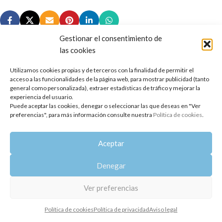
Gestionar el consentimiento de
las cookies
Utilizamos cookies propias y de terceros con la finalidad de permitir el
Copyright 2014-2025
Oshadhi España
.
acceso a las funcionalidades de la página web, para mostrar publicidad (tanto
Todos los derechos reservados.
general como personalizada), extraer estadísticas de tráfico y mejorar la
experiencia del usuario.
Puede aceptar las cookies, denegar o seleccionar las que deseas en "Ver
Política de privacidad
|
Aviso legal
|
Política de cookies
preferencias", para más información consulte nuestra
Política de cookies
.
Aceptar
Denegar
Ver preferencias
Política de cookies
Política de privacidad
Aviso legal