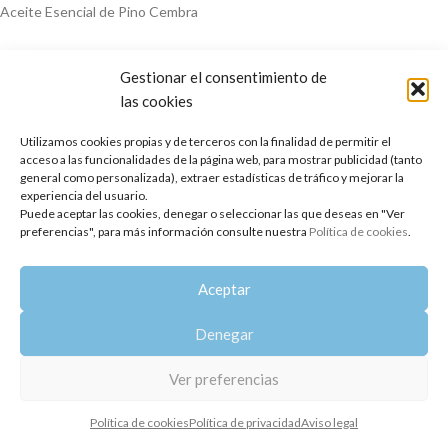
Aceite Esencial de Pino Cembra
Gestionar el consentimiento de
las cookies
Utilizamos cookies propias y de terceros con la finalidad de permitir el
acceso a las funcionalidades de la página web, para mostrar publicidad (tanto
general como personalizada), extraer estadísticas de tráfico y mejorar la
experiencia del usuario.
Copyright 2014-2025
Oshadhi España
.
Puede aceptar las cookies, denegar o seleccionar las que deseas en "Ver
Todos los derechos reservados.
preferencias", para más información consulte nuestra
Política de cookies
.
Política de privacidad
|
Aviso legal
|
Política de cookies
Aceptar
Denegar
Ver preferencias
Política de cookies
Política de privacidad
Aviso legal