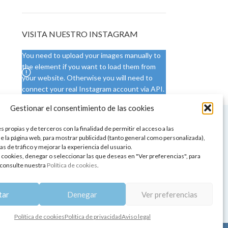
VISITA NUESTRO INSTAGRAM
You need to upload your images manually to
the element if you want to load them from
your website. Otherwise you will need to
connect your real Instagram account via API.
Gestionar el consentimiento de las cookies
 NUESTRA SEDE
CONDICIONES DE USO
 propias y de terceros con la finalidad de permitir el acceso a las
ica
Condiciones generales
e la página web, para mostrar publicidad (tanto general como personalizada),
de aromaterapia
Cambios y devoluciones
as de tráfico y mejorar la experiencia del usuario.
tos de belleza
Formas de pago
 cookies, denegar o seleccionar las que deseas en "Ver preferencias", para
Formas de envío
consulte nuestra
Política de cookies
.
 y showrooms
¿Tienes alguna duda?
pia y bienestar
tar
Denegar
Ver preferencias
Política de cookies
Política de privacidad
Aviso legal