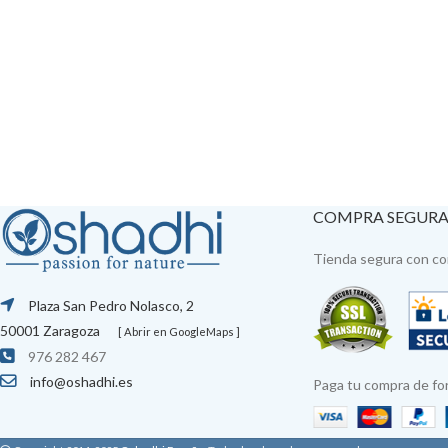
COMPRA SEGUR
Tienda segura con con
Plaza San Pedro Nolasco, 2
50001 Zaragoza
[ Abrir en GoogleMaps ]
976 282 467
info@oshadhi.es
Paga tu compra de fo