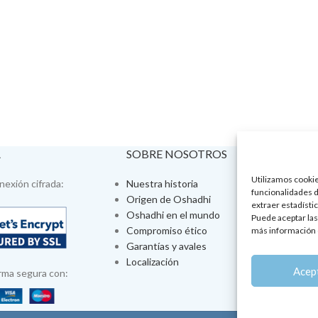
A
SOBRE NOSOTROS
VISÍTA
Utilizamos cookies
exión cifrada:
Nuestra historia
Tienda fís
funcionalidades d
Origen de Oshadhi
Talleres 
extraer estadístic
Oshadhi en el mundo
Tratamien
Puede aceptar las
Compromiso ético
Ayurveda
más información 
Garantías y avales
Jornadas
Localización
Aromatera
Acep
rma segura con: