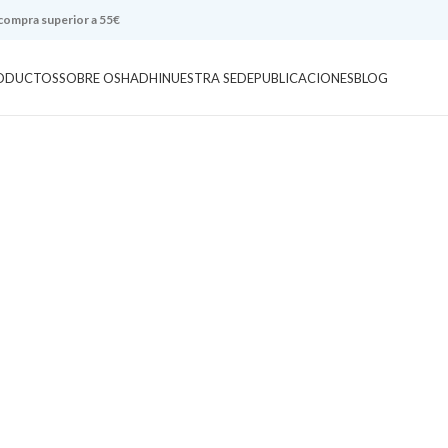
 compra superior a 55€
ODUCTOS
SOBRE OSHADHI
NUESTRA SEDE
PUBLICACIONES
BLOG