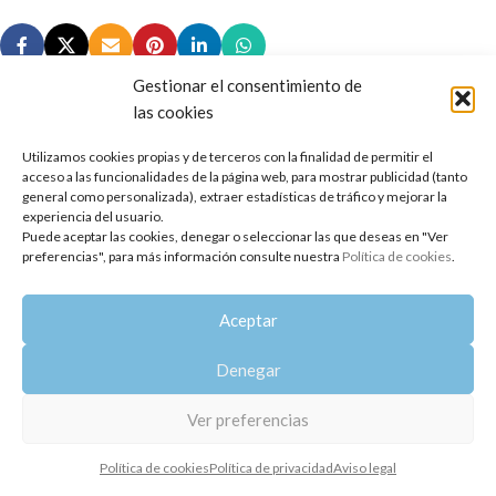
Gestionar el consentimiento de
las cookies
Utilizamos cookies propias y de terceros con la finalidad de permitir el
Copyright 2014-2025
Oshadhi España
.
acceso a las funcionalidades de la página web, para mostrar publicidad (tanto
Todos los derechos reservados.
general como personalizada), extraer estadísticas de tráfico y mejorar la
experiencia del usuario.
Puede aceptar las cookies, denegar o seleccionar las que deseas en "Ver
Política de privacidad
|
Aviso legal
|
Política de cookies
preferencias", para más información consulte nuestra
Política de cookies
.
Aceptar
Denegar
Ver preferencias
Política de cookies
Política de privacidad
Aviso legal