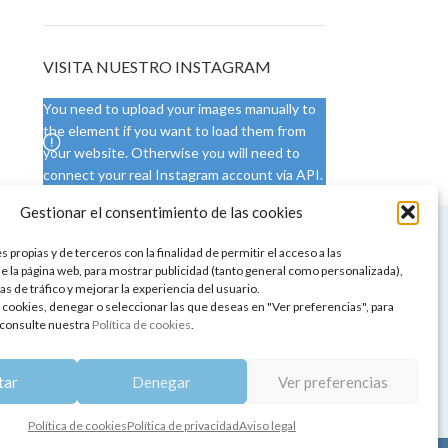
VISITA NUESTRO INSTAGRAM
You need to upload your images manually to
the element if you want to load them from
your website. Otherwise you will need to
connect your real Instagram account via API.
Gestionar el consentimiento de las cookies
 NUESTRA SEDE
CONDICIONES DE USO
 propias y de terceros con la finalidad de permitir el acceso a las
ica
Condiciones generales
e la página web, para mostrar publicidad (tanto general como personalizada),
de aromaterapia
Cambios y devoluciones
as de tráfico y mejorar la experiencia del usuario.
tos de belleza
Formas de pago
 cookies, denegar o seleccionar las que deseas en "Ver preferencias", para
Formas de envío
consulte nuestra
Política de cookies
.
 y showrooms
¿Tienes alguna duda?
pia y bienestar
tar
Denegar
Ver preferencias
Política de cookies
Política de privacidad
Aviso legal