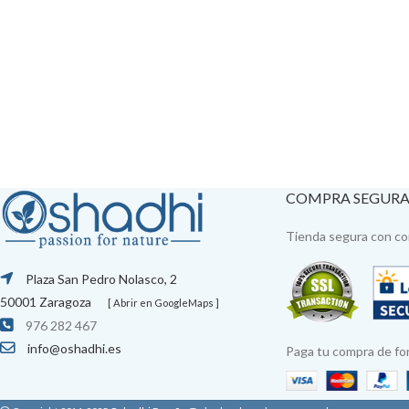
COMPRA SEGUR
Tienda segura con con
Plaza San Pedro Nolasco, 2
50001 Zaragoza
[ Abrir en GoogleMaps ]
976 282 467
info@oshadhi.es
Paga tu compra de fo