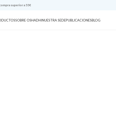
 compra superior a 55€
ODUCTOS
SOBRE OSHADHI
NUESTRA SEDE
PUBLICACIONES
BLOG