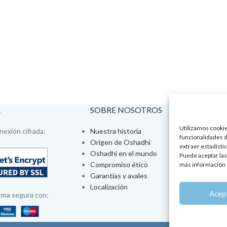
A
SOBRE NOSOTROS
VISÍTA
Utilizamos cookies
exión cifrada:
Nuestra historia
Tienda fís
funcionalidades d
Origen de Oshadhi
Talleres 
extraer estadístic
Oshadhi en el mundo
Tratamien
Puede aceptar las
Compromiso ético
Ayurveda
más información 
Garantías y avales
Jornadas
Localización
Aromatera
Acep
rma segura con: