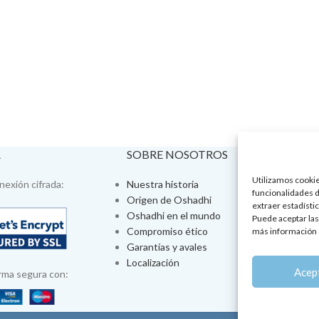
A
SOBRE NOSOTROS
VISÍTA
Utilizamos cookies
exión cifrada:
Nuestra historia
Tienda fís
funcionalidades d
Origen de Oshadhi
Talleres 
extraer estadístic
Oshadhi en el mundo
Tratamien
Puede aceptar las
Compromiso ético
Ayurveda
más información 
Garantías y avales
Jornadas
Localización
Aromatera
Acep
rma segura con: