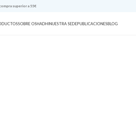
 compra superior a 55€
ODUCTOS
SOBRE OSHADHI
NUESTRA SEDE
PUBLICACIONES
BLOG