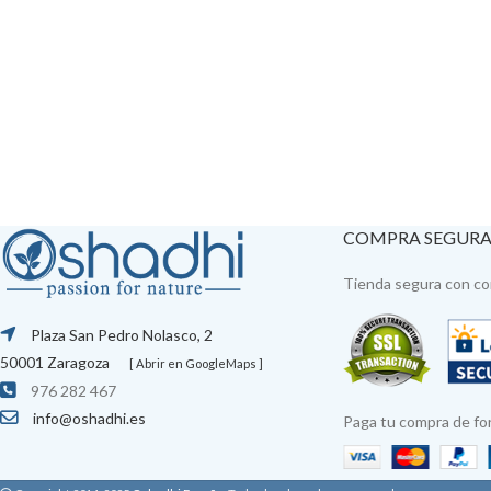
COMPRA SEGUR
Tienda segura con con
Plaza San Pedro Nolasco, 2
50001 Zaragoza
[ Abrir en GoogleMaps ]
976 282 467
info@oshadhi.es
Paga tu compra de fo