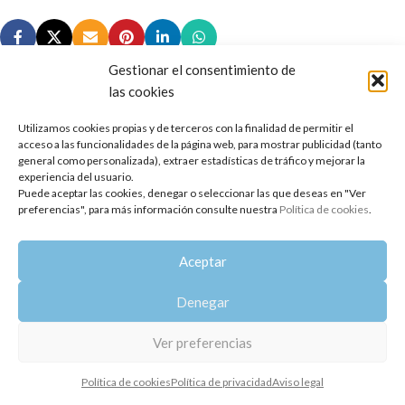
Gestionar el consentimiento de
las cookies
Utilizamos cookies propias y de terceros con la finalidad de permitir el
Copyright 2014-2025
Oshadhi España
.
acceso a las funcionalidades de la página web, para mostrar publicidad (tanto
Todos los derechos reservados.
general como personalizada), extraer estadísticas de tráfico y mejorar la
experiencia del usuario.
Puede aceptar las cookies, denegar o seleccionar las que deseas en "Ver
Política de privacidad
|
Aviso legal
|
Política de cookies
preferencias", para más información consulte nuestra
Política de cookies
.
Aceptar
Denegar
Ver preferencias
Política de cookies
Política de privacidad
Aviso legal