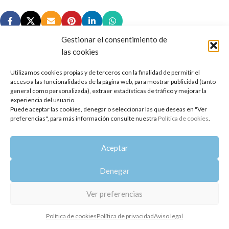
Gestionar el consentimiento de
las cookies
Utilizamos cookies propias y de terceros con la finalidad de permitir el
Copyright 2014-2025
Oshadhi España
.
acceso a las funcionalidades de la página web, para mostrar publicidad (tanto
Todos los derechos reservados.
general como personalizada), extraer estadísticas de tráfico y mejorar la
experiencia del usuario.
Puede aceptar las cookies, denegar o seleccionar las que deseas en "Ver
Política de privacidad
|
Aviso legal
|
Política de cookies
preferencias", para más información consulte nuestra
Política de cookies
.
Aceptar
Denegar
Ver preferencias
Política de cookies
Política de privacidad
Aviso legal