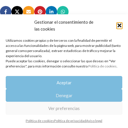
Gestionar el consentimiento de
las cookies
Utilizamos cookies propias y de terceros con la finalidad de permitir el
Copyright 2014-2025
Oshadhi España
.
acceso a las funcionalidades de la página web, para mostrar publicidad (tanto
Todos los derechos reservados.
general como personalizada), extraer estadísticas de tráfico y mejorar la
experiencia del usuario.
Puede aceptar las cookies, denegar o seleccionar las que deseas en "Ver
Política de privacidad
|
Aviso legal
|
Política de cookies
preferencias", para más información consulte nuestra
Política de cookies
.
Aceptar
Denegar
Ver preferencias
Política de cookies
Política de privacidad
Aviso legal