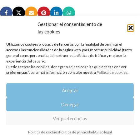
Gestionar el consentimiento de
las cookies
Utilizamos cookies propias y de terceros con la finalidad de permitir el
Copyright 2014-2025
Oshadhi España
.
acceso a las funcionalidades de la página web, para mostrar publicidad (tanto
Todos los derechos reservados.
general como personalizada), extraer estadísticas de tráfico y mejorar la
experiencia del usuario.
Puede aceptar las cookies, denegar o seleccionar las que deseas en "Ver
Política de privacidad
|
Aviso legal
|
Política de cookies
preferencias", para más información consulte nuestra
Política de cookies
.
Aceptar
Denegar
Ver preferencias
Política de cookies
Política de privacidad
Aviso legal