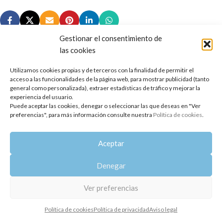
Gestionar el consentimiento de
las cookies
Utilizamos cookies propias y de terceros con la finalidad de permitir el
Copyright 2014-2025
Oshadhi España
.
acceso a las funcionalidades de la página web, para mostrar publicidad (tanto
Todos los derechos reservados.
general como personalizada), extraer estadísticas de tráfico y mejorar la
experiencia del usuario.
Puede aceptar las cookies, denegar o seleccionar las que deseas en "Ver
Política de privacidad
|
Aviso legal
|
Política de cookies
preferencias", para más información consulte nuestra
Política de cookies
.
Aceptar
Denegar
Ver preferencias
Política de cookies
Política de privacidad
Aviso legal