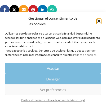
Gestionar el consentimiento de
las cookies
Utilizamos cookies propias y de terceros con la finalidad de permitir el
Copyright 2014-2025
Oshadhi España
.
acceso a las funcionalidades de la página web, para mostrar publicidad (tanto
Todos los derechos reservados.
general como personalizada), extraer estadísticas de tráfico y mejorar la
experiencia del usuario.
Puede aceptar las cookies, denegar o seleccionar las que deseas en "Ver
Política de privacidad
|
Aviso legal
|
Política de cookies
preferencias", para más información consulte nuestra
Política de cookies
.
Aceptar
Denegar
Ver preferencias
Política de cookies
Política de privacidad
Aviso legal