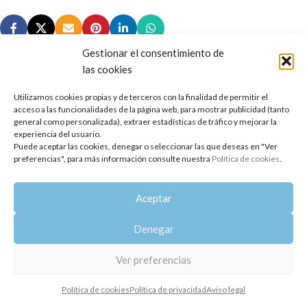
Gestionar el consentimiento de
las cookies
Utilizamos cookies propias y de terceros con la finalidad de permitir el
Copyright 2014-2025
Oshadhi España
.
acceso a las funcionalidades de la página web, para mostrar publicidad (tanto
Todos los derechos reservados.
general como personalizada), extraer estadísticas de tráfico y mejorar la
experiencia del usuario.
Puede aceptar las cookies, denegar o seleccionar las que deseas en "Ver
Política de privacidad
|
Aviso legal
|
Política de cookies
preferencias", para más información consulte nuestra
Política de cookies
.
Aceptar
Denegar
Ver preferencias
Política de cookies
Política de privacidad
Aviso legal