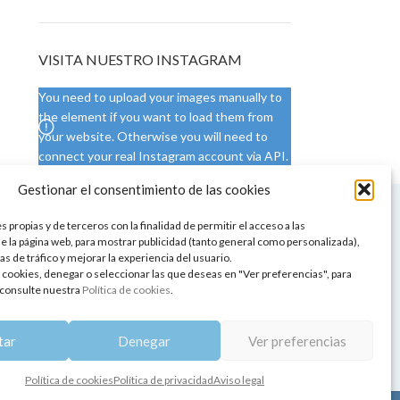
VISITA NUESTRO INSTAGRAM
You need to upload your images manually to
the element if you want to load them from
your website. Otherwise you will need to
connect your real Instagram account via API.
Gestionar el consentimiento de las cookies
 NUESTRA SEDE
CONDICIONES DE USO
 propias y de terceros con la finalidad de permitir el acceso a las
ica
Condiciones generales
e la página web, para mostrar publicidad (tanto general como personalizada),
de aromaterapia
Cambios y devoluciones
as de tráfico y mejorar la experiencia del usuario.
tos de belleza
Formas de pago
 cookies, denegar o seleccionar las que deseas en "Ver preferencias", para
Formas de envío
consulte nuestra
Política de cookies
.
 y showrooms
¿Tienes alguna duda?
pia y bienestar
tar
Denegar
Ver preferencias
Política de cookies
Política de privacidad
Aviso legal