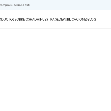
 compra superior a 55€
ODUCTOS
SOBRE OSHADHI
NUESTRA SEDE
PUBLICACIONES
BLOG