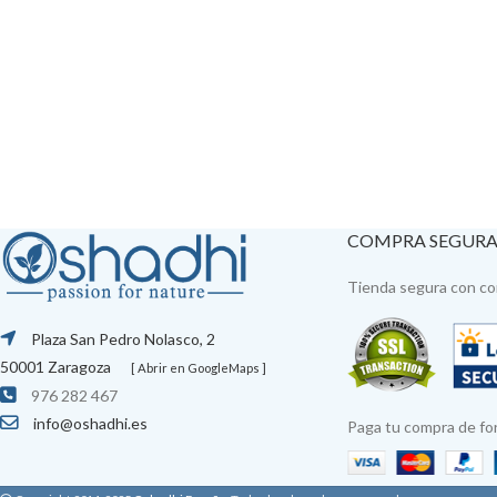
COMPRA SEGUR
Tienda segura con con
Plaza San Pedro Nolasco, 2
50001 Zaragoza
[ Abrir en GoogleMaps ]
976 282 467
info@oshadhi.es
Paga tu compra de fo