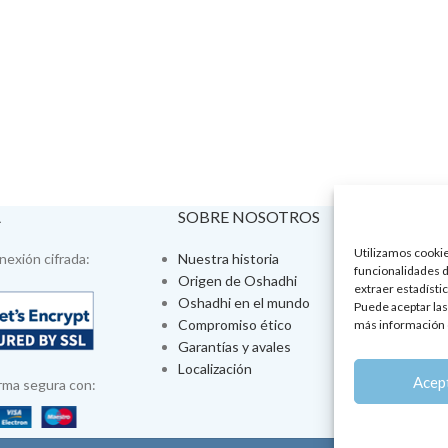
A
SOBRE NOSOTROS
VISÍTA
Utilizamos cookies
exión cifrada:
Nuestra historia
Tienda fís
funcionalidades d
Origen de Oshadhi
Talleres 
extraer estadístic
Oshadhi en el mundo
Tratamien
Puede aceptar las
Compromiso ético
Ayurveda
más información 
Garantías y avales
Jornadas
Localización
Aromatera
Acep
rma segura con: