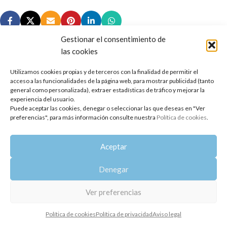
Gestionar el consentimiento de
las cookies
Utilizamos cookies propias y de terceros con la finalidad de permitir el
Copyright 2014-2025
Oshadhi España
.
acceso a las funcionalidades de la página web, para mostrar publicidad (tanto
Todos los derechos reservados.
general como personalizada), extraer estadísticas de tráfico y mejorar la
experiencia del usuario.
Puede aceptar las cookies, denegar o seleccionar las que deseas en "Ver
Política de privacidad
|
Aviso legal
|
Política de cookies
preferencias", para más información consulte nuestra
Política de cookies
.
Aceptar
Denegar
Ver preferencias
Política de cookies
Política de privacidad
Aviso legal