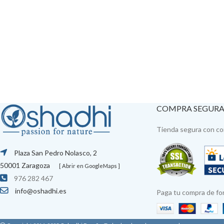
COMPRA SEGUR
Tienda segura con con
Plaza San Pedro Nolasco, 2
50001 Zaragoza
[ Abrir en GoogleMaps ]
976 282 467
info@oshadhi.es
Paga tu compra de fo