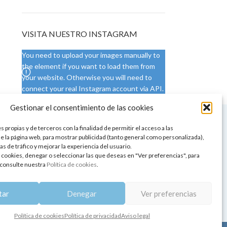
VISITA NUESTRO INSTAGRAM
You need to upload your images manually to
the element if you want to load them from
your website. Otherwise you will need to
connect your real Instagram account via API.
Gestionar el consentimiento de las cookies
 NUESTRA SEDE
CONDICIONES DE USO
 propias y de terceros con la finalidad de permitir el acceso a las
ica
Condiciones generales
e la página web, para mostrar publicidad (tanto general como personalizada),
de aromaterapia
Cambios y devoluciones
as de tráfico y mejorar la experiencia del usuario.
tos de belleza
Formas de pago
 cookies, denegar o seleccionar las que deseas en "Ver preferencias", para
Formas de envío
consulte nuestra
Política de cookies
.
 y showrooms
¿Tienes alguna duda?
pia y bienestar
tar
Denegar
Ver preferencias
Política de cookies
Política de privacidad
Aviso legal