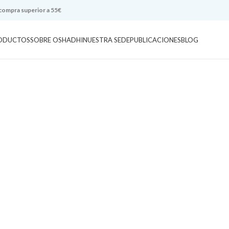
 compra superior a 55€
ODUCTOS
SOBRE OSHADHI
NUESTRA SEDE
PUBLICACIONES
BLOG