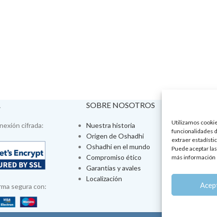
A
SOBRE NOSOTROS
VISÍTA
Utilizamos cookies
exión cifrada:
Nuestra historia
Tienda fís
funcionalidades d
Origen de Oshadhi
Talleres 
extraer estadístic
Oshadhi en el mundo
Tratamien
Puede aceptar las
Compromiso ético
Ayurveda
más información 
Garantías y avales
Jornadas
Localización
Aromatera
Acep
rma segura con: