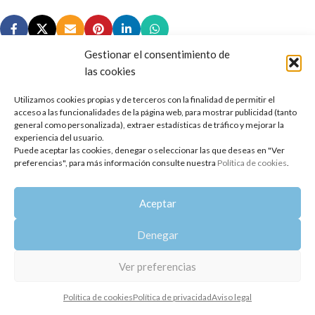
Gestionar el consentimiento de
las cookies
Utilizamos cookies propias y de terceros con la finalidad de permitir el
Copyright 2014-2025
Oshadhi España
.
acceso a las funcionalidades de la página web, para mostrar publicidad (tanto
Todos los derechos reservados.
general como personalizada), extraer estadísticas de tráfico y mejorar la
experiencia del usuario.
Puede aceptar las cookies, denegar o seleccionar las que deseas en "Ver
Política de privacidad
|
Aviso legal
|
Política de cookies
preferencias", para más información consulte nuestra
Política de cookies
.
Aceptar
Denegar
Ver preferencias
Política de cookies
Política de privacidad
Aviso legal