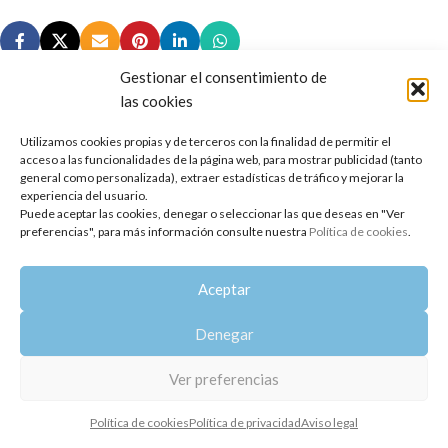
Gestionar el consentimiento de
las cookies
Utilizamos cookies propias y de terceros con la finalidad de permitir el
Copyright 2014-2025
Oshadhi España
.
acceso a las funcionalidades de la página web, para mostrar publicidad (tanto
Todos los derechos reservados.
general como personalizada), extraer estadísticas de tráfico y mejorar la
experiencia del usuario.
Puede aceptar las cookies, denegar o seleccionar las que deseas en "Ver
Política de privacidad
|
Aviso legal
|
Política de cookies
preferencias", para más información consulte nuestra
Política de cookies
.
Aceptar
Denegar
Ver preferencias
Política de cookies
Política de privacidad
Aviso legal