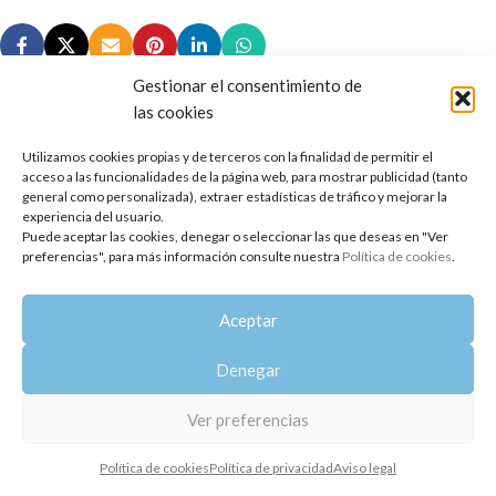
Gestionar el consentimiento de
las cookies
Utilizamos cookies propias y de terceros con la finalidad de permitir el
Copyright 2014-2025
Oshadhi España
.
acceso a las funcionalidades de la página web, para mostrar publicidad (tanto
Todos los derechos reservados.
general como personalizada), extraer estadísticas de tráfico y mejorar la
experiencia del usuario.
Puede aceptar las cookies, denegar o seleccionar las que deseas en "Ver
Política de privacidad
|
Aviso legal
|
Política de cookies
preferencias", para más información consulte nuestra
Política de cookies
.
Aceptar
Denegar
Ver preferencias
Política de cookies
Política de privacidad
Aviso legal