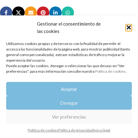
Gestionar el consentimiento de
las cookies
Utilizamos cookies propias y de terceros con la finalidad de permitir el
Copyright 2014-2025
Oshadhi España
.
acceso a las funcionalidades de la página web, para mostrar publicidad (tanto
Todos los derechos reservados.
general como personalizada), extraer estadísticas de tráfico y mejorar la
experiencia del usuario.
Puede aceptar las cookies, denegar o seleccionar las que deseas en "Ver
Política de privacidad
|
Aviso legal
|
Política de cookies
preferencias", para más información consulte nuestra
Política de cookies
.
Aceptar
Denegar
Ver preferencias
Política de cookies
Política de privacidad
Aviso legal