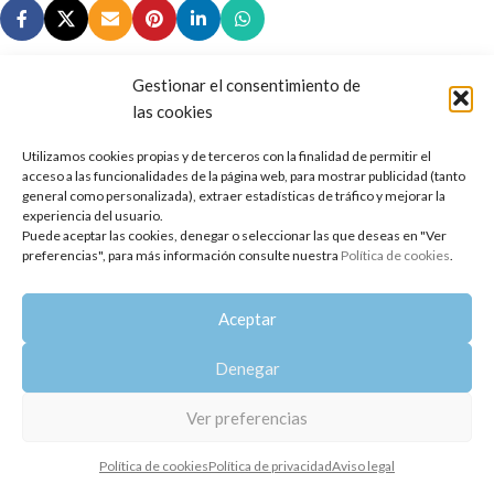
Gestionar el consentimiento de
las cookies
Copyright 2014-2025
Oshadhi España
.
Utilizamos cookies propias y de terceros con la finalidad de permitir el
Todos los derechos reservados.
acceso a las funcionalidades de la página web, para mostrar publicidad (tanto
general como personalizada), extraer estadísticas de tráfico y mejorar la
Política de privacidad
|
Aviso legal
|
Política de cookies
experiencia del usuario.
Puede aceptar las cookies, denegar o seleccionar las que deseas en "Ver
preferencias", para más información consulte nuestra
Política de cookies
.
Aceptar
Denegar
Ver preferencias
Política de cookies
Política de privacidad
Aviso legal