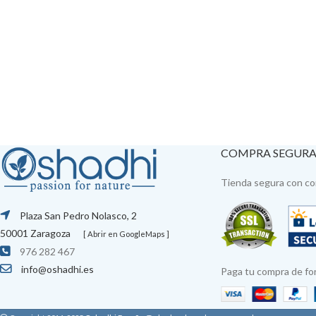
COMPRA SEGUR
Tienda segura con con
Plaza San Pedro Nolasco, 2
50001 Zaragoza
[ Abrir en GoogleMaps ]
976 282 467
info@oshadhi.es
Paga tu compra de fo