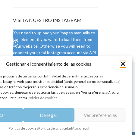
VISITA NUESTRO INSTAGRAM
You need to upload your images manually to
the element if you want to load them from
your website. Otherwise you will need to
connect your real Instagram account via API.
Gestionar el consentimiento de las cookies
 NUESTRA SEDE
CONDICIONES DE USO
 propias y de terceros con la finalidad de permitir el acceso a las
ica
Condiciones generales
e la página web, para mostrar publicidad (tanto general como personalizada),
de aromaterapia
Cambios y devoluciones
as de tráfico y mejorar la experiencia del usuario.
tos de belleza
Formas de pago
 cookies, denegar o seleccionar las que deseas en "Ver preferencias", para
Formas de envío
consulte nuestra
Política de cookies
.
 y showrooms
¿Tienes alguna duda?
pia y bienestar
tar
Denegar
Ver preferencias
Política de cookies
Política de privacidad
Aviso legal