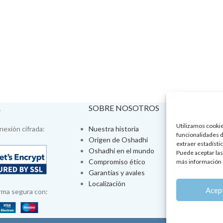
A
SOBRE NOSOTROS
VISÍTA
Utilizamos cookies
exión cifrada:
Nuestra historia
Tienda fís
funcionalidades d
Origen de Oshadhi
Talleres 
extraer estadístic
Oshadhi en el mundo
Tratamien
Puede aceptar las
Compromiso ético
Ayurveda
más información 
Garantías y avales
Jornadas
Localización
Aromatera
Acep
rma segura con: