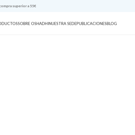
 compra superior a 55€
ODUCTOS
SOBRE OSHADHI
NUESTRA SEDE
PUBLICACIONES
BLOG