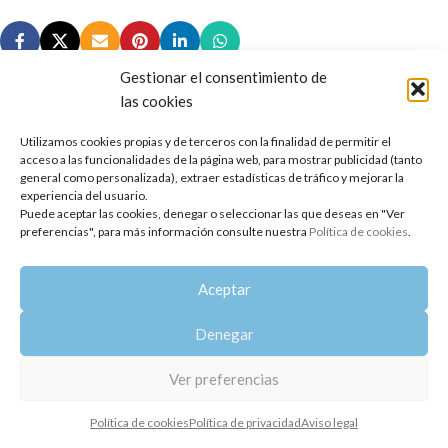
Gestionar el consentimiento de
las cookies
Utilizamos cookies propias y de terceros con la finalidad de permitir el
Copyright 2014-2025
Oshadhi España
.
acceso a las funcionalidades de la página web, para mostrar publicidad (tanto
Todos los derechos reservados.
general como personalizada), extraer estadísticas de tráfico y mejorar la
experiencia del usuario.
Puede aceptar las cookies, denegar o seleccionar las que deseas en "Ver
Política de privacidad
|
Aviso legal
|
Política de cookies
preferencias", para más información consulte nuestra
Política de cookies
.
Aceptar
Denegar
Ver preferencias
Política de cookies
Política de privacidad
Aviso legal