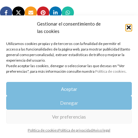
Gestionar el consentimiento de
las cookies
Utilizamos cookies propias y de terceros con la finalidad de permitir el
Copyright 2014-2025
Oshadhi España
.
acceso a las funcionalidades de la página web, para mostrar publicidad (tanto
Todos los derechos reservados.
general como personalizada), extraer estadísticas de tráfico y mejorar la
experiencia del usuario.
Puede aceptar las cookies, denegar o seleccionar las que deseas en "Ver
Política de privacidad
|
Aviso legal
|
Política de cookies
preferencias", para más información consulte nuestra
Política de cookies
.
Aceptar
Denegar
Ver preferencias
Política de cookies
Política de privacidad
Aviso legal