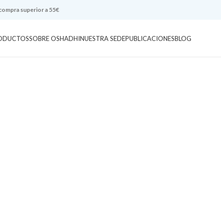
 compra superior a 55€
ODUCTOS
SOBRE OSHADHI
NUESTRA SEDE
PUBLICACIONES
BLOG