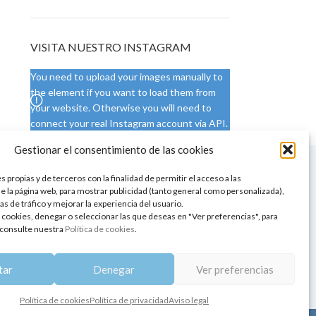
VISITA NUESTRO INSTAGRAM
You need to upload your images manually to
the element if you want to load them from
your website. Otherwise you will need to
connect your real Instagram account via API.
Gestionar el consentimiento de las cookies
 NUESTRA SEDE
CONDICIONES DE USO
 propias y de terceros con la finalidad de permitir el acceso a las
ica
Condiciones generales
e la página web, para mostrar publicidad (tanto general como personalizada),
de aromaterapia
Cambios y devoluciones
as de tráfico y mejorar la experiencia del usuario.
tos de belleza
Formas de pago
 cookies, denegar o seleccionar las que deseas en "Ver preferencias", para
Formas de envío
consulte nuestra
Política de cookies
.
 y showrooms
¿Tienes alguna duda?
pia y bienestar
tar
Denegar
Ver preferencias
Política de cookies
Política de privacidad
Aviso legal