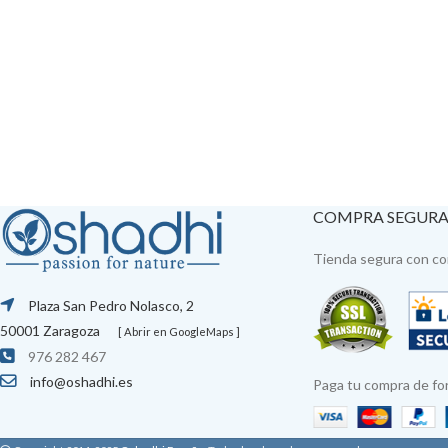
COMPRA SEGUR
Tienda segura con con
Plaza San Pedro Nolasco, 2
50001 Zaragoza
[ Abrir en GoogleMaps ]
976 282 467
info@oshadhi.es
Paga tu compra de fo