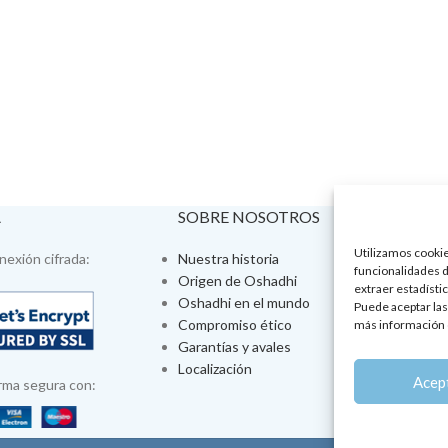
A
SOBRE NOSOTROS
VISÍTA
Utilizamos cookies
exión cifrada:
Nuestra historia
Tienda fís
funcionalidades d
Origen de Oshadhi
Talleres 
extraer estadístic
Oshadhi en el mundo
Tratamien
Puede aceptar las
Compromiso ético
Ayurveda
más información 
Garantías y avales
Jornadas
Localización
Aromatera
Acep
rma segura con: