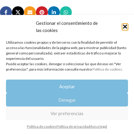
Gestionar el consentimiento de
las cookies
Utilizamos cookies propias y de terceros con la finalidad de permitir el
Copyright 2014-2025
Oshadhi España
.
acceso a las funcionalidades de la página web, para mostrar publicidad (tanto
Todos los derechos reservados.
general como personalizada), extraer estadísticas de tráfico y mejorar la
experiencia del usuario.
Puede aceptar las cookies, denegar o seleccionar las que deseas en "Ver
Política de privacidad
|
Aviso legal
|
Política de cookies
preferencias", para más información consulte nuestra
Política de cookies
.
Aceptar
Denegar
Ver preferencias
Política de cookies
Política de privacidad
Aviso legal