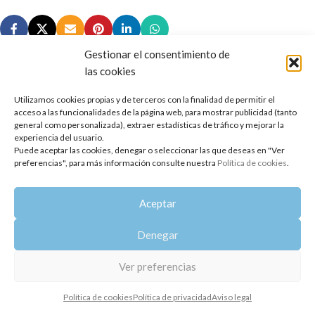
Gestionar el consentimiento de
las cookies
Utilizamos cookies propias y de terceros con la finalidad de permitir el
Copyright 2014-2025
Oshadhi España
.
acceso a las funcionalidades de la página web, para mostrar publicidad (tanto
Todos los derechos reservados.
general como personalizada), extraer estadísticas de tráfico y mejorar la
experiencia del usuario.
Puede aceptar las cookies, denegar o seleccionar las que deseas en "Ver
Política de privacidad
|
Aviso legal
|
Política de cookies
preferencias", para más información consulte nuestra
Política de cookies
.
Aceptar
Denegar
Ver preferencias
Política de cookies
Política de privacidad
Aviso legal