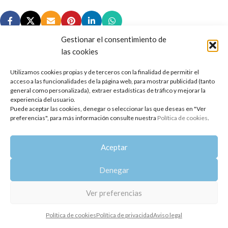
Gestionar el consentimiento de
las cookies
Utilizamos cookies propias y de terceros con la finalidad de permitir el
Copyright 2014-2025
Oshadhi España
.
acceso a las funcionalidades de la página web, para mostrar publicidad (tanto
Todos los derechos reservados.
general como personalizada), extraer estadísticas de tráfico y mejorar la
experiencia del usuario.
Puede aceptar las cookies, denegar o seleccionar las que deseas en "Ver
Política de privacidad
|
Aviso legal
|
Política de cookies
preferencias", para más información consulte nuestra
Política de cookies
.
Aceptar
Denegar
Ver preferencias
Política de cookies
Política de privacidad
Aviso legal