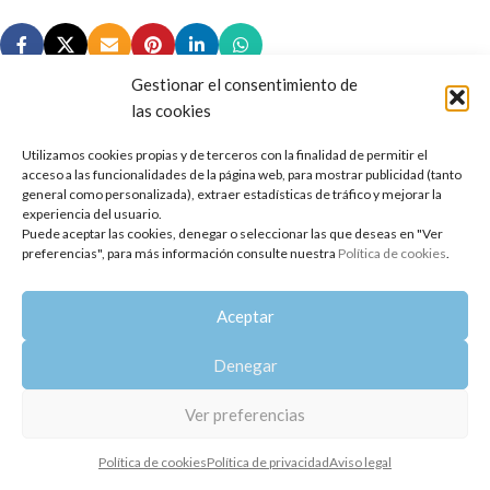
Gestionar el consentimiento de
las cookies
Utilizamos cookies propias y de terceros con la finalidad de permitir el
Copyright 2014-2025
Oshadhi España
.
acceso a las funcionalidades de la página web, para mostrar publicidad (tanto
Todos los derechos reservados.
general como personalizada), extraer estadísticas de tráfico y mejorar la
experiencia del usuario.
Puede aceptar las cookies, denegar o seleccionar las que deseas en "Ver
Política de privacidad
|
Aviso legal
|
Política de cookies
preferencias", para más información consulte nuestra
Política de cookies
.
Aceptar
Denegar
Ver preferencias
Política de cookies
Política de privacidad
Aviso legal