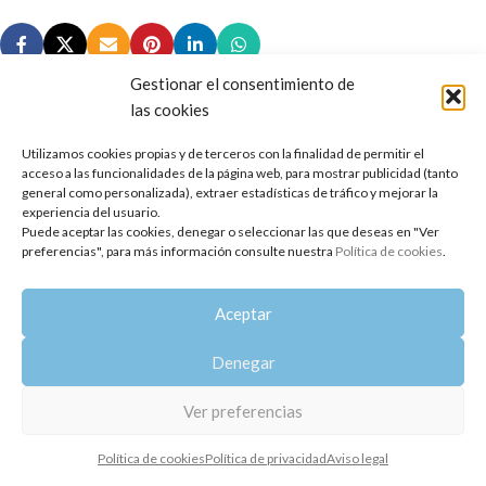
Gestionar el consentimiento de
las cookies
Utilizamos cookies propias y de terceros con la finalidad de permitir el
Copyright 2014-2025
Oshadhi España
.
acceso a las funcionalidades de la página web, para mostrar publicidad (tanto
Todos los derechos reservados.
general como personalizada), extraer estadísticas de tráfico y mejorar la
experiencia del usuario.
Puede aceptar las cookies, denegar o seleccionar las que deseas en "Ver
Política de privacidad
|
Aviso legal
|
Política de cookies
preferencias", para más información consulte nuestra
Política de cookies
.
Aceptar
Denegar
Ver preferencias
Política de cookies
Política de privacidad
Aviso legal