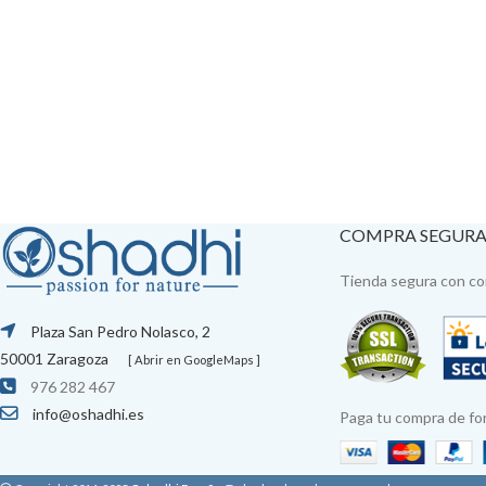
COMPRA SEGUR
Tienda segura con con
Plaza San Pedro Nolasco, 2
50001 Zaragoza
[ Abrir en GoogleMaps ]
976 282 467
info@oshadhi.es
Paga tu compra de fo