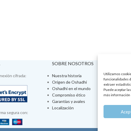
A
SOBRE NOSOTROS
VISÍTA
Utilizamos cookies
exión cifrada:
Nuestra historia
Tienda fís
funcionalidades d
Origen de Oshadhi
Talleres 
extraer estadístic
Oshadhi en el mundo
Tratamien
Puede aceptar las
Compromiso ético
Ayurveda
más información 
Garantías y avales
Jornadas
Localización
Aromatera
Acep
rma segura con: