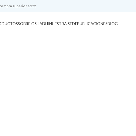
 compra superior a 55€
ODUCTOS
SOBRE OSHADHI
NUESTRA SEDE
PUBLICACIONES
BLOG