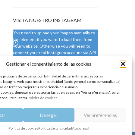
VISITA NUESTRO INSTAGRAM
You need to upload your images manually to
the element if you want to load them from
your website. Otherwise you will need to
connect your real Instagram account via API.
Gestionar el consentimiento de las cookies
 NUESTRA SEDE
CONDICIONES DE USO
 propias y de terceros con la finalidad de permitir el acceso a las
ica
Condiciones generales
e la página web, para mostrar publicidad (tanto general como personalizada),
de aromaterapia
Cambios y devoluciones
as de tráfico y mejorar la experiencia del usuario.
tos de belleza
Formas de pago
 cookies, denegar o seleccionar las que deseas en "Ver preferencias", para
Formas de envío
consulte nuestra
Política de cookies
.
 y showrooms
¿Tienes alguna duda?
pia y bienestar
tar
Denegar
Ver preferencias
Política de cookies
Política de privacidad
Aviso legal