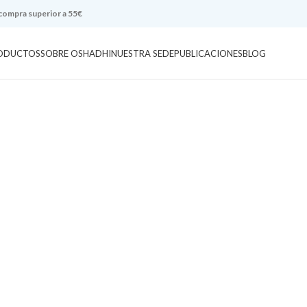
 compra superior a 55€
ODUCTOS
SOBRE OSHADHI
NUESTRA SEDE
PUBLICACIONES
BLOG