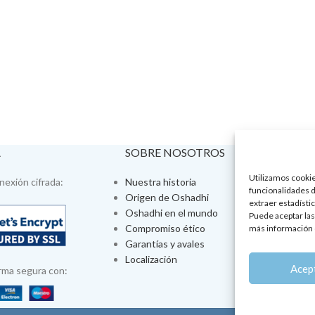
A
SOBRE NOSOTROS
VISÍTA
Utilizamos cookies
exión cifrada:
Nuestra historia
Tienda fís
funcionalidades d
Origen de Oshadhi
Talleres 
extraer estadístic
Oshadhi en el mundo
Tratamien
Puede aceptar las
Compromiso ético
Ayurveda
más información 
Garantías y avales
Jornadas
Localización
Aromatera
Acep
rma segura con: