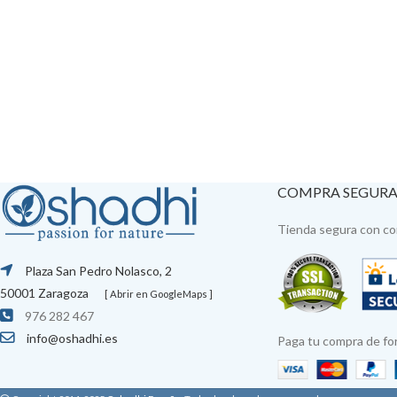
COMPRA SEGUR
Tienda segura con con
Plaza San Pedro Nolasco, 2
50001 Zaragoza
[ Abrir en GoogleMaps ]
976 282 467
info@oshadhi.es
Paga tu compra de fo