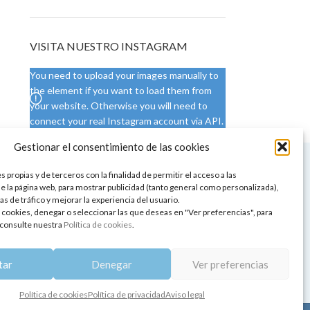
VISITA NUESTRO INSTAGRAM
You need to upload your images manually to
the element if you want to load them from
your website. Otherwise you will need to
connect your real Instagram account via API.
Gestionar el consentimiento de las cookies
 NUESTRA SEDE
CONDICIONES DE USO
 propias y de terceros con la finalidad de permitir el acceso a las
ica
Condiciones generales
e la página web, para mostrar publicidad (tanto general como personalizada),
de aromaterapia
Cambios y devoluciones
as de tráfico y mejorar la experiencia del usuario.
tos de belleza
Formas de pago
 cookies, denegar o seleccionar las que deseas en "Ver preferencias", para
Formas de envío
consulte nuestra
Política de cookies
.
 y showrooms
¿Tienes alguna duda?
pia y bienestar
tar
Denegar
Ver preferencias
Política de cookies
Política de privacidad
Aviso legal