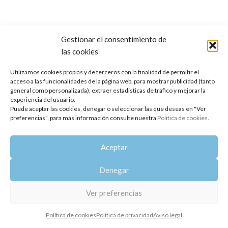
Gestionar el consentimiento de
las cookies
Copyright 2014-2025
Oshadhi España
.
Todos los derechos reservados.
Utilizamos cookies propias y de terceros con la finalidad de permitir el
acceso a las funcionalidades de la página web, para mostrar publicidad (tanto
Política de privacidad
|
Aviso legal
|
Política de cookies
general como personalizada), extraer estadísticas de tráfico y mejorar la
experiencia del usuario.
Puede aceptar las cookies, denegar o seleccionar las que deseas en "Ver
preferencias", para más información consulte nuestra
Política de cookies
.
Aceptar
Denegar
Ver preferencias
Política de cookies
Política de privacidad
Aviso legal