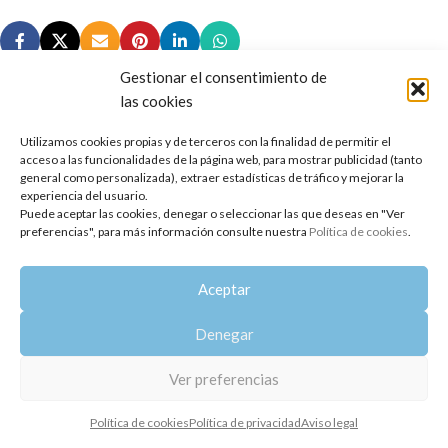
Gestionar el consentimiento de
las cookies
Utilizamos cookies propias y de terceros con la finalidad de permitir el
Copyright 2014-2025
Oshadhi España
.
acceso a las funcionalidades de la página web, para mostrar publicidad (tanto
Todos los derechos reservados.
general como personalizada), extraer estadísticas de tráfico y mejorar la
experiencia del usuario.
Puede aceptar las cookies, denegar o seleccionar las que deseas en "Ver
Política de privacidad
|
Aviso legal
|
Política de cookies
preferencias", para más información consulte nuestra
Política de cookies
.
Aceptar
Denegar
Ver preferencias
Política de cookies
Política de privacidad
Aviso legal