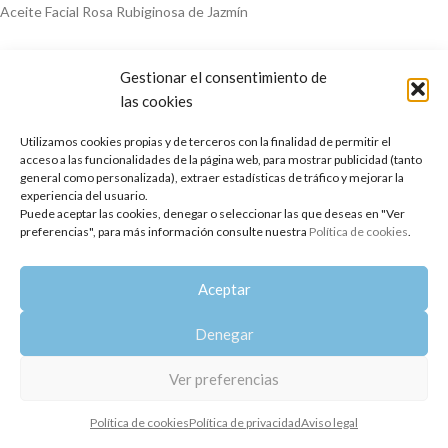
Aceite Facial Rosa Rubiginosa de Jazmín
Gestionar el consentimiento de
las cookies
Utilizamos cookies propias y de terceros con la finalidad de permitir el
acceso a las funcionalidades de la página web, para mostrar publicidad (tanto
general como personalizada), extraer estadísticas de tráfico y mejorar la
experiencia del usuario.
Copyright 2014-2025
Oshadhi España
.
Puede aceptar las cookies, denegar o seleccionar las que deseas en "Ver
Todos los derechos reservados.
preferencias", para más información consulte nuestra
Política de cookies
.
Política de privacidad
|
Aviso legal
|
Política de cookies
Aceptar
Denegar
Ver preferencias
Política de cookies
Política de privacidad
Aviso legal