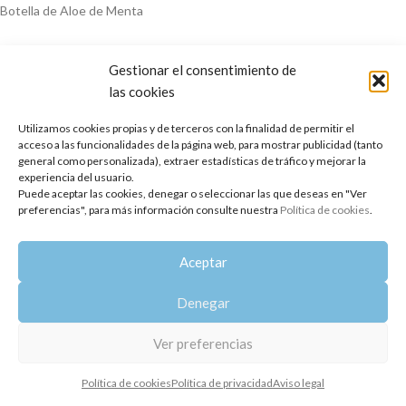
Botella de Aloe de Menta
Gestionar el consentimiento de
las cookies
Utilizamos cookies propias y de terceros con la finalidad de permitir el
acceso a las funcionalidades de la página web, para mostrar publicidad (tanto
general como personalizada), extraer estadísticas de tráfico y mejorar la
experiencia del usuario.
Copyright 2014-2025
Oshadhi España
.
Puede aceptar las cookies, denegar o seleccionar las que deseas en "Ver
Todos los derechos reservados.
preferencias", para más información consulte nuestra
Política de cookies
.
Política de privacidad
|
Aviso legal
|
Política de cookies
Aceptar
Denegar
Ver preferencias
Política de cookies
Política de privacidad
Aviso legal