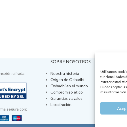
A
SOBRE NOSOTROS
VISÍTA
Utilizamos cookies
exión cifrada:
Nuestra historia
Tienda fís
funcionalidades d
Origen de Oshadhi
Talleres 
extraer estadístic
Oshadhi en el mundo
Tratamien
Puede aceptar las
Compromiso ético
Ayurveda
más información 
Garantías y avales
Jornadas
Localización
Aromatera
Acep
rma segura con: