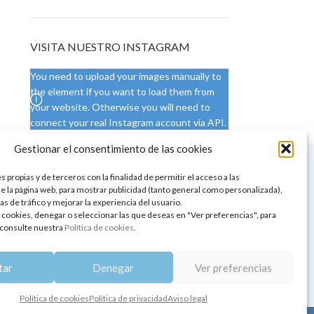
VISITA NUESTRO INSTAGRAM
You need to upload your images manually to
the element if you want to load them from
your website. Otherwise you will need to
connect your real Instagram account via API.
Gestionar el consentimiento de las cookies
 NUESTRA SEDE
CONDICIONES DE USO
 propias y de terceros con la finalidad de permitir el acceso a las
ica
Condiciones generales
e la página web, para mostrar publicidad (tanto general como personalizada),
de aromaterapia
Cambios y devoluciones
as de tráfico y mejorar la experiencia del usuario.
tos de belleza
Formas de pago
 cookies, denegar o seleccionar las que deseas en "Ver preferencias", para
Formas de envío
consulte nuestra
Política de cookies
.
 y showrooms
¿Tienes alguna duda?
pia y bienestar
tar
Denegar
Ver preferencias
Política de cookies
Política de privacidad
Aviso legal