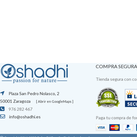
COMPRA SEGUR
Tienda segura con con
Plaza San Pedro Nolasco, 2
50001 Zaragoza
[ Abrir en GoogleMaps ]
976 282 467
info@oshadhi.es
Paga tu compra de fo