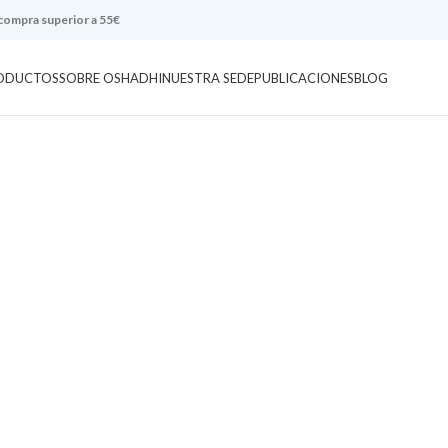
 compra superior a 55€
ODUCTOS
SOBRE OSHADHI
NUESTRA SEDE
PUBLICACIONES
BLOG