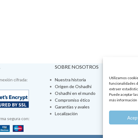
A
SOBRE NOSOTROS
VISÍTA
Utilizamos cookies
exión cifrada:
Nuestra historia
Tienda fís
funcionalidades d
Origen de Oshadhi
Talleres 
extraer estadístic
Oshadhi en el mundo
Tratamien
Puede aceptar las
Compromiso ético
Ayurveda
más información 
Garantías y avales
Jornadas
Localización
Aromatera
Acep
rma segura con: