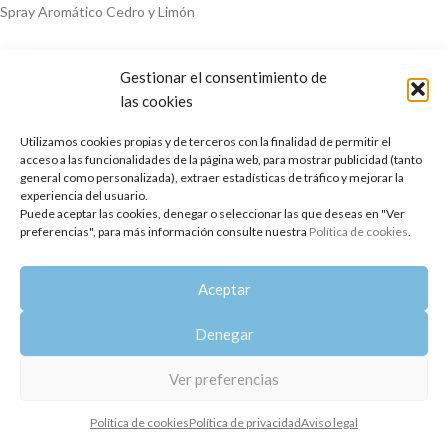
Spray Aromático Cedro y Limón
Gestionar el consentimiento de
las cookies
Utilizamos cookies propias y de terceros con la finalidad de permitir el
acceso a las funcionalidades de la página web, para mostrar publicidad (tanto
general como personalizada), extraer estadísticas de tráfico y mejorar la
experiencia del usuario.
Copyright 2014-2025
Oshadhi España
.
Puede aceptar las cookies, denegar o seleccionar las que deseas en "Ver
Todos los derechos reservados.
preferencias", para más información consulte nuestra
Política de cookies
.
Política de privacidad
|
Aviso legal
|
Política de cookies
Aceptar
Denegar
Ver preferencias
Política de cookies
Política de privacidad
Aviso legal