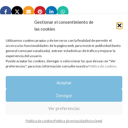
Gestionar el consentimiento de
las cookies
Utilizamos cookies propias y de terceros con la finalidad de permitir el
Copyright 2014-2025
Oshadhi España
.
acceso a las funcionalidades de la página web, para mostrar publicidad (tanto
Todos los derechos reservados.
general como personalizada), extraer estadísticas de tráfico y mejorar la
experiencia del usuario.
Puede aceptar las cookies, denegar o seleccionar las que deseas en "Ver
Política de privacidad
|
Aviso legal
|
Política de cookies
preferencias", para más información consulte nuestra
Política de cookies
.
Aceptar
Denegar
Ver preferencias
Política de cookies
Política de privacidad
Aviso legal