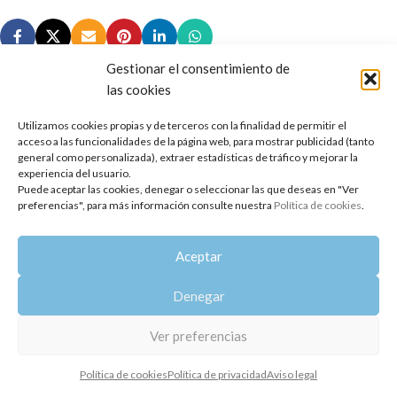
Gestionar el consentimiento de
las cookies
Utilizamos cookies propias y de terceros con la finalidad de permitir el
Copyright 2014-2025
Oshadhi España
.
acceso a las funcionalidades de la página web, para mostrar publicidad (tanto
Todos los derechos reservados.
general como personalizada), extraer estadísticas de tráfico y mejorar la
experiencia del usuario.
Puede aceptar las cookies, denegar o seleccionar las que deseas en "Ver
Política de privacidad
|
Aviso legal
|
Política de cookies
preferencias", para más información consulte nuestra
Política de cookies
.
Aceptar
Denegar
Ver preferencias
Política de cookies
Política de privacidad
Aviso legal