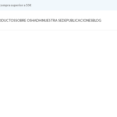
 compra superior a 55€
ODUCTOS
SOBRE OSHADHI
NUESTRA SEDE
PUBLICACIONES
BLOG