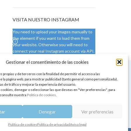
VISITA NUESTRO INSTAGRAM
You need to upload your images manually to
the element if you want to load them from
your website. Otherwise you will need to
connect your real Instagram account via API.
Gestionar el consentimiento de las cookies
 NUESTRA SEDE
CONDICIONES DE USO
 propias y de terceros con la finalidad de permitir el acceso a las
ica
Condiciones generales
e la página web, para mostrar publicidad (tanto general como personalizada),
de aromaterapia
Cambios y devoluciones
as de tráfico y mejorar la experiencia del usuario.
tos de belleza
Formas de pago
 cookies, denegar o seleccionar las que deseas en "Ver preferencias", para
Formas de envío
consulte nuestra
Política de cookies
.
 y showrooms
¿Tienes alguna duda?
pia y bienestar
tar
Denegar
Ver preferencias
Política de cookies
Política de privacidad
Aviso legal