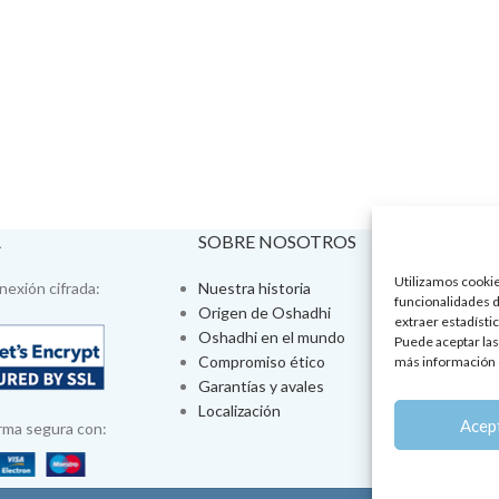
A
SOBRE NOSOTROS
VISÍTA
Utilizamos cookies
exión cifrada:
Nuestra historia
Tienda fís
funcionalidades d
Origen de Oshadhi
Talleres 
extraer estadístic
Oshadhi en el mundo
Tratamien
Puede aceptar las
Compromiso ético
Ayurveda
más información 
Garantías y avales
Jornadas
Localización
Aromatera
Acep
rma segura con: