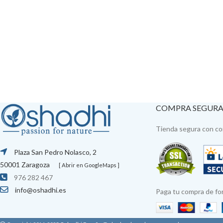
COMPRA SEGUR
Tienda segura con con
Plaza San Pedro Nolasco, 2
50001 Zaragoza
[ Abrir en GoogleMaps ]
976 282 467
info@oshadhi.es
Paga tu compra de fo