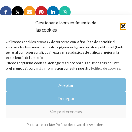
Gestionar el consentimiento de
las cookies
Utilizamos cookies propias y de terceros con la finalidad de permitir el
Copyright 2014-2025
Oshadhi España
.
acceso a las funcionalidades de la página web, para mostrar publicidad (tanto
Todos los derechos reservados.
general como personalizada), extraer estadísticas de tráfico y mejorar la
experiencia del usuario.
Puede aceptar las cookies, denegar o seleccionar las que deseas en "Ver
Política de privacidad
|
Aviso legal
|
Política de cookies
preferencias", para más información consulte nuestra
Política de cookies
.
Aceptar
Denegar
Ver preferencias
Política de cookies
Política de privacidad
Aviso legal