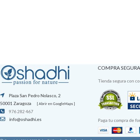
COMPRA SEGUR
Tienda segura con con
Plaza San Pedro Nolasco, 2
50001 Zaragoza
[ Abrir en GoogleMaps ]
976 282 467
info@oshadhi.es
Paga tu compra de fo