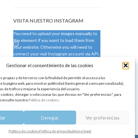
VISITA NUESTRO INSTAGRAM
You need to upload your images manually to
the element if you want to load them from
your website. Otherwise you will need to
connect your real Instagram account via API.
Gestionar el consentimiento de las cookies
 NUESTRA SEDE
CONDICIONES DE USO
 propias y de terceros con la finalidad de permitir el acceso a las
ica
Condiciones generales
e la página web, para mostrar publicidad (tanto general como personalizada),
de aromaterapia
Cambios y devoluciones
as de tráfico y mejorar la experiencia del usuario.
tos de belleza
Formas de pago
 cookies, denegar o seleccionar las que deseas en "Ver preferencias", para
Formas de envío
consulte nuestra
Política de cookies
.
 y showrooms
¿Tienes alguna duda?
pia y bienestar
tar
Denegar
Ver preferencias
Política de cookies
Política de privacidad
Aviso legal