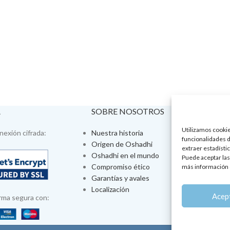
A
SOBRE NOSOTROS
VISÍTA
Utilizamos cookies
exión cifrada:
Nuestra historia
Tienda fís
funcionalidades d
Origen de Oshadhi
Talleres 
extraer estadístic
Oshadhi en el mundo
Tratamien
Puede aceptar las
Compromiso ético
Ayurveda
más información 
Garantías y avales
Jornadas
Localización
Aromatera
Acep
rma segura con: