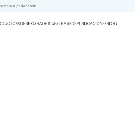
 compra superior a 55€
ODUCTOS
SOBRE OSHADHI
NUESTRA SEDE
PUBLICACIONES
BLOG