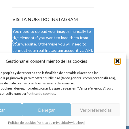
VISITA NUESTRO INSTAGRAM
You need to upload your images manually to
the element if you want to load them from
your website. Otherwise you will need to
connect your real Instagram account via API.
Gestionar el consentimiento de las cookies
 NUESTRA SEDE
CONDICIONES DE USO
 propias y de terceros con la finalidad de permitir el acceso a las
ica
Condiciones generales
e la página web, para mostrar publicidad (tanto general como personalizada),
de aromaterapia
Cambios y devoluciones
as de tráfico y mejorar la experiencia del usuario.
tos de belleza
Formas de pago
 cookies, denegar o seleccionar las que deseas en "Ver preferencias", para
Formas de envío
consulte nuestra
Política de cookies
.
 y showrooms
¿Tienes alguna duda?
pia y bienestar
tar
Denegar
Ver preferencias
Política de cookies
Política de privacidad
Aviso legal