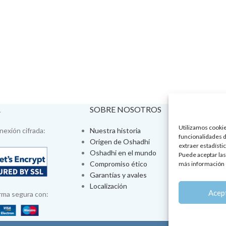
A
SOBRE NOSOTROS
VISÍTA
Utilizamos cookies
exión cifrada:
Nuestra historia
Tienda fís
funcionalidades d
Origen de Oshadhi
Talleres 
extraer estadístic
Oshadhi en el mundo
Tratamien
Puede aceptar las
Compromiso ético
Ayurveda
más información 
Garantías y avales
Jornadas
Localización
Aromatera
Acep
rma segura con: