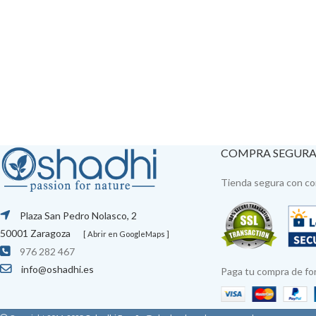
COMPRA SEGUR
Tienda segura con con
Plaza San Pedro Nolasco, 2
50001 Zaragoza
[ Abrir en GoogleMaps ]
976 282 467
info@oshadhi.es
Paga tu compra de fo