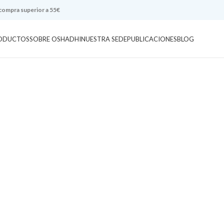
 compra superior a 55€
ODUCTOS
SOBRE OSHADHI
NUESTRA SEDE
PUBLICACIONES
BLOG