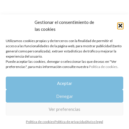
Gestionar el consentimiento de
las cookies
Copyright 2014-2025
Oshadhi España
.
Todos los derechos reservados.
Utilizamos cookies propias y de terceros con la finalidad de permitir el
acceso a las funcionalidades de la página web, para mostrar publicidad (tanto
Política de privacidad
|
Aviso legal
|
Política de cookies
general como personalizada), extraer estadísticas de tráfico y mejorar la
experiencia del usuario.
Puede aceptar las cookies, denegar o seleccionar las que deseas en "Ver
preferencias", para más información consulte nuestra
Política de cookies
.
Aceptar
Denegar
Ver preferencias
Política de cookies
Política de privacidad
Aviso legal