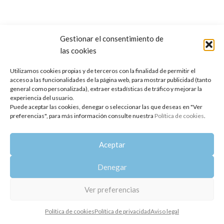
Gestionar el consentimiento de
las cookies
Copyright 2014-2025
Oshadhi España
.
Todos los derechos reservados.
Utilizamos cookies propias y de terceros con la finalidad de permitir el
acceso a las funcionalidades de la página web, para mostrar publicidad (tanto
Política de privacidad
|
Aviso legal
|
Política de cookies
general como personalizada), extraer estadísticas de tráfico y mejorar la
experiencia del usuario.
Puede aceptar las cookies, denegar o seleccionar las que deseas en "Ver
preferencias", para más información consulte nuestra
Política de cookies
.
Aceptar
Denegar
Ver preferencias
Política de cookies
Política de privacidad
Aviso legal